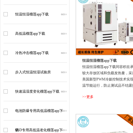
恒温恒湿榴莲app下载
高低温榴莲app下载
冷热冲击榴莲app下载
恒温恒湿榴莲app下载
恒温恒湿榴莲app下载同容积在
步入式恒温恒湿试验房
较大存放区域和负载发热量，采
美国新型PWM冷媒控制技术实
温节能运行，防止测试品不结露
快速温湿度变化榴莲app下载
制条
>>更多
电池防爆专用高低温榴莲app下
...
载
SSD专用高低温老化榴莲app下