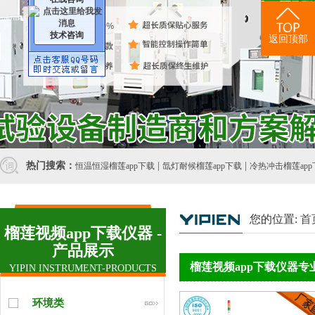
技术咨询
返回顶部
视频中心
热门搜索：
|
|
恒温恒湿榴莲app下载
氙灯耐候榴莲app下载
冷热冲击榴莲app
您的位置:
首
榴莲视频app下载仪器 -
产品展示
榴莲视频app下载仪器专业
YIPIN INSTRUMENT-PRODUCTS
环境类