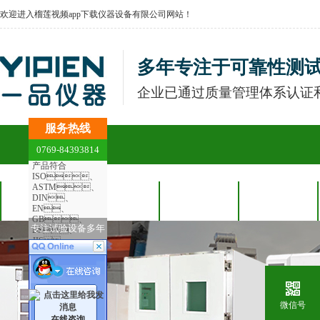
欢迎进入榴莲视频app下载仪器设备有限公司网站！
多年专注于可靠性测
企业已通过质量管理体系认证和
服务热线
0769-84393814
产品符合
ISO、
ASTM、
DIN、
网站首页
恒温恒湿榴莲
冷热冲击榴莲
合作客户
EN、
GB、
专注试验设备多年
BS、
app下载
app下载
JIS、
ANSI、
UL、等国
际测试标准
微信号
在线咨询