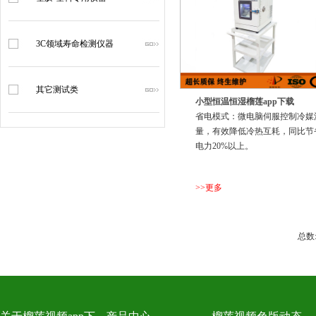
3C领域寿命检测仪器
其它测试类
小型恒温恒湿榴莲app下载
省电模式：微电脑伺服控制冷媒
量，有效降低冷热互耗，同比
电力20%以上。
>>更多
...
总数